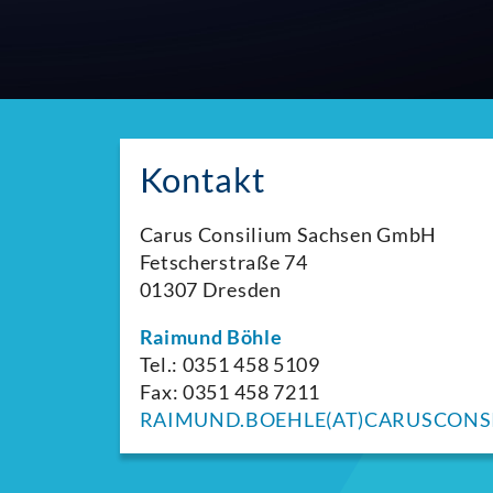
Kontakt
Carus Consilium Sachsen GmbH
Fetscherstraße 74
01307 Dresden
Raimund Böhle
Tel.: 0351 458 5109
Fax: 0351 458 7211
RAIMUND.BOEHLE(AT)CARUSCONS