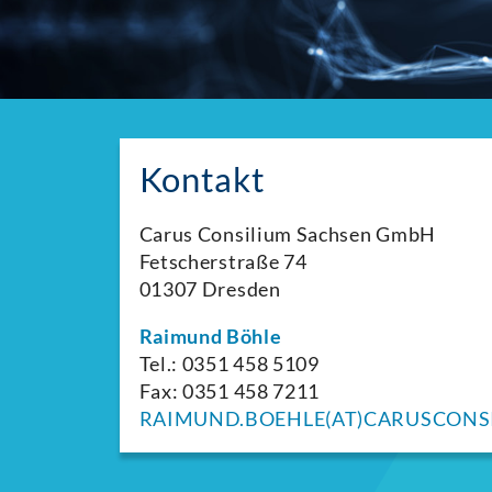
Kontakt
Carus Consilium Sachsen GmbH
Fetscherstraße 74
01307 Dresden
Raimund Böhle
Tel.: 0351 458 5109
Fax: 0351 458 7211
RAIMUND.BOEHLE(AT)CARUSCONS